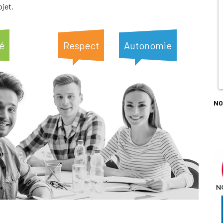
ojet.
é
Respect
Autonomie
NO